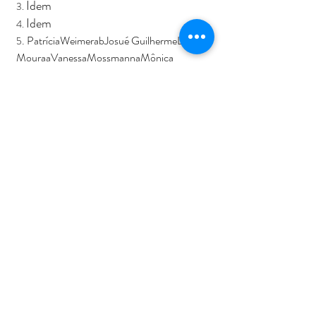
Idem
3. 
Idem
4. 
. PatríciaWeimerabJosué GuilhermeLisbôa 
5
MouraaVanessaMossmannaMônica 
LuizaImmigcJulianade CastilhosdeRochele 
CassantaRossi, 
Citrus aurantiifolia (Christm) 
Swingle: Biological potential and safety profile 
of essential oils from leaves and fruit peels, 
Food Bioscience
Volume 40
, April 2021, 
100905, 
https://www.sciencedirect.com/science/article
/abs/pii/S2212429221000304
. All about the Lime Essential Oil, 
6
https://www.sciencedirect.com/science/article
/abs/pii/S2212429221000304
 Li-Yun Lin,1,*Cheng-Hung Chuang,2Hsin-
7.
Chun Chen,3 and  Kai-Min Yang
, 
Lime 
(
Citrus aurantifolia
 (Christm.) Swingle) 
Essential Oils: Volatile Compounds, 