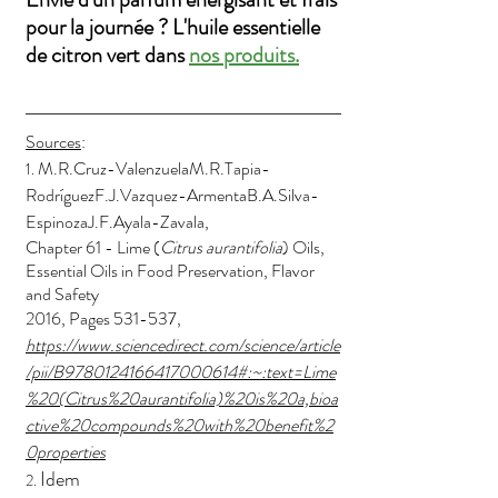
pour la journée ? L'huile essentielle 
de citron vert dans 
nos produits
.
Sources
:
M.R.Cruz-ValenzuelaM.R.Tapia-
1.
RodríguezF.J.Vazquez-ArmentaB.A.Silva-
EspinozaJ.F.Ayala-Zavala,
Chapter 61 - Lime (
Citrus aurantifolia
) Oils, 
Essential Oils in Food Preservation, Flavor 
and Safety
2016, Pages 531-537, 
https://www.sciencedirect.com/science/article
/pii/B9780124166417000614#:~:text=Lime
%20(Citrus%20aurantifolia)%20is%20a,bioa
ctive%20compounds%20with%20benefit%2
0properties
Idem
2. 