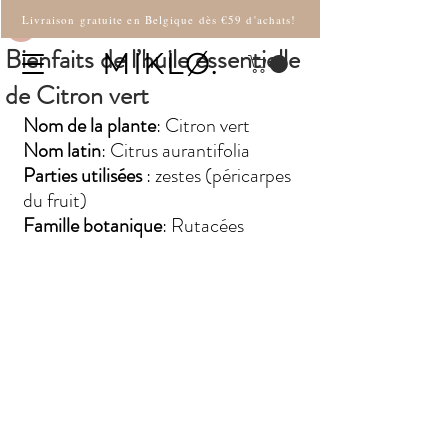
Martina
Livraison gratuite en Belgique dès €59 d'achats!
Bienfaits de l’huile essentielle
MIKLØ.
de Citron vert
Nom de la plante
: Citron vert
Nom latin
: Citrus aurantifolia
Parties utilisées
 : zestes (péricarpes 
du fruit)
Famille botanique
: Rutacées